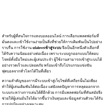
สำหรับผู้ที่สนใจการแทงบอลออนไลน์ การเลือกแพลตฟอร์มที่
มั่นคงและเข้าใช้งานง่ายเป็นสิ่งที่ช่วยให้การเดิมพันเป็นไปอย่าง
ราบรื่น การใช้งาน
ufaloveเข้าสู่ระบบ
จึงเป็นอีกหนึ่งตัวเลือกที่
ได้รับความนิยมอย่างต่อเนื่อง เพราะระบบถูกออกแบบให้ตอบ
โจทย์ทั้งมือใหม่และผู้เล่นประจำ ผู้ใช้งานสามารถเข้าสู่ระบบได้
อย่างรวดเร็วและปลอดภัย พร้อมเข้าถึงโปรแกรมแข่งขัน
ฟุตบอลจากทั่วโลกได้ในที่เดียว
ความสำคัญของการมีระบบเข้าสู่เว็บไซต์ที่เสถียรนั้นไม่เพียง
ทำให้ผู้เล่นเดิมพันได้ต่อเนื่อง แต่ยังลดปัญหาการหลุดออกจาก
ระบบระหว่างการเล่นได้ดีอีกด้วย การมีแพลตฟอร์มที่ทันสมัยจึง
ช่วยให้ผู้เล่นมั่นใจได้มากขึ้นว่าเงินทุนและข้อมูลส่วนตัวจะได้รับ
การปกป้องอย่างเหมาะสม