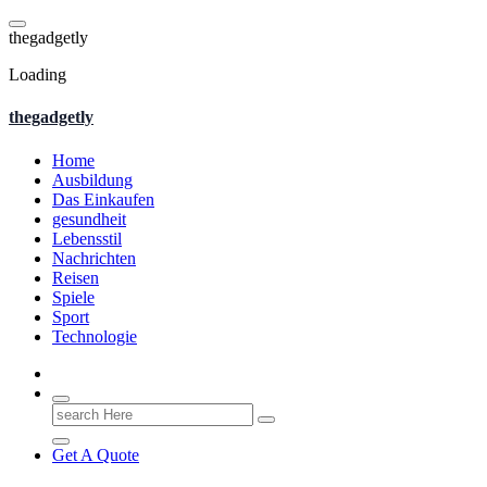
Skip
to
t
h
e
g
a
d
g
e
t
l
y
content
Loading
thegadgetly
Home
Ausbildung
Das Einkaufen
gesundheit
Lebensstil
Nachrichten
Reisen
Spiele
Sport
Technologie
Search
for:
Get A Quote