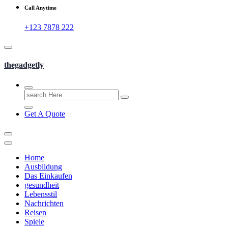
Call Anytime
+123 7878 222
thegadgetly
Search
for:
Get A Quote
Home
Ausbildung
Das Einkaufen
gesundheit
Lebensstil
Nachrichten
Reisen
Spiele