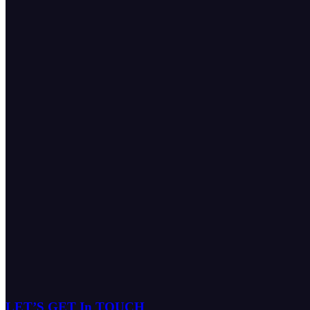
LET’S GET In TOUCH