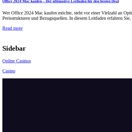
Office 2024 Mac kaufen – Der ultimative Leitfaden für den besten Deal
Wer Office 2024 Mac kaufen möchte, steht vor einer Vielzahl an Opti
Preisstrukturen und Bezugsquellen. In diesem Leitfaden erfahren Si
Read more
Sidebar
Online Casinos
Casino