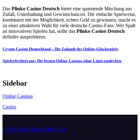
Das
Plinko Casino Deutsch
bietet eine spannende Mischung aus
Zufall, Unterhaltung und Gewinnchancen. Die einfache Spielweise,
kombiniert mit der Möglichkeit, echtes Geld zu gewinnen, macht es
zu einer attraktiven Wahl für viele deutsche Casino-Fans. Wer Spaß
an innovativen Spielen hat, sollte das
Plinko Casino Deutsch
definitiv ausprobieren.
Post
Crypto Casino Deutschland – Die Zukunft des Online-Glücksspiels
navigation
Spielerfreiheit pur: Die besten Online Casinos ohne Limit entdecken
Sidebar
Online Casinos
Casino
LET’S GET In TOUCH