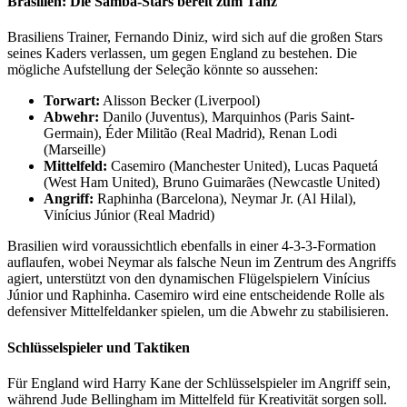
Brasilien: Die Samba-Stars bereit zum Tanz
Brasiliens Trainer, Fernando Diniz, wird sich auf die großen Stars
seines Kaders verlassen, um gegen England zu bestehen. Die
mögliche Aufstellung der Seleção könnte so aussehen:
Torwart:
Alisson Becker (Liverpool)
Abwehr:
Danilo (Juventus), Marquinhos (Paris Saint-
Germain), Éder Militão (Real Madrid), Renan Lodi
(Marseille)
Mittelfeld:
Casemiro (Manchester United), Lucas Paquetá
(West Ham United), Bruno Guimarães (Newcastle United)
Angriff:
Raphinha (Barcelona), Neymar Jr. (Al Hilal),
Vinícius Júnior (Real Madrid)
Brasilien wird voraussichtlich ebenfalls in einer 4-3-3-Formation
auflaufen, wobei Neymar als falsche Neun im Zentrum des Angriffs
agiert, unterstützt von den dynamischen Flügelspielern Vinícius
Júnior und Raphinha. Casemiro wird eine entscheidende Rolle als
defensiver Mittelfeldanker spielen, um die Abwehr zu stabilisieren.
Schlüsselspieler und Taktiken
Für England wird Harry Kane der Schlüsselspieler im Angriff sein,
während Jude Bellingham im Mittelfeld für Kreativität sorgen soll.