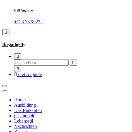
Call Anytime
+123 7878 222
thegadgetly
Search
for:
Get A Quote
Home
Ausbildung
Das Einkaufen
gesundheit
Lebensstil
Nachrichten
Reisen