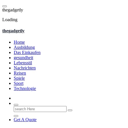
Skip
to
t
h
e
g
a
d
g
e
t
l
y
content
Loading
thegadgetly
Home
Ausbildung
Das Einkaufen
gesundheit
Lebensstil
Nachrichten
Reisen
Spiele
Sport
Technologie
Search
for:
Get A Quote