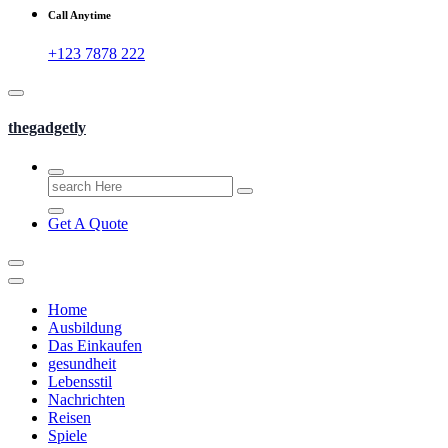
Call Anytime
+123 7878 222
thegadgetly
Search
for:
Get A Quote
Home
Ausbildung
Das Einkaufen
gesundheit
Lebensstil
Nachrichten
Reisen
Spiele