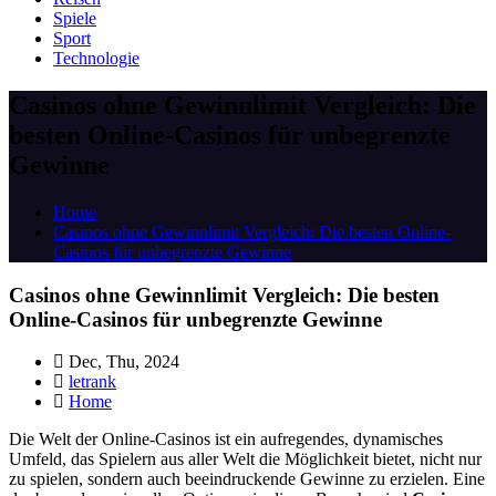
Spiele
Sport
Technologie
Casinos ohne Gewinnlimit Vergleich: Die
besten Online-Casinos für unbegrenzte
Gewinne
Home
Casinos ohne Gewinnlimit Vergleich: Die besten Online-
Casinos für unbegrenzte Gewinne
Casinos ohne Gewinnlimit Vergleich: Die besten
Online-Casinos für unbegrenzte Gewinne
Dec, Thu, 2024
letrank
Home
Die Welt der Online-Casinos ist ein aufregendes, dynamisches
Umfeld, das Spielern aus aller Welt die Möglichkeit bietet, nicht nur
zu spielen, sondern auch beeindruckende Gewinne zu erzielen. Eine