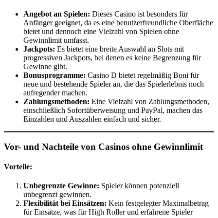
Angebot an Spielen:
Dieses Casino ist besonders für
Anfänger geeignet, da es eine benutzerfreundliche Oberfläche
bietet und dennoch eine Vielzahl von Spielen ohne
Gewinnlimit umfasst.
Jackpots:
Es bietet eine breite Auswahl an Slots mit
progressiven Jackpots, bei denen es keine Begrenzung für
Gewinne gibt.
Bonusprogramme:
Casino D bietet regelmäßig Boni für
neue und bestehende Spieler an, die das Spielerlebnis noch
aufregender machen.
Zahlungsmethoden:
Eine Vielzahl von Zahlungsmethoden,
einschließlich Sofortüberweisung und PayPal, machen das
Einzahlen und Auszahlen einfach und sicher.
Vor- und Nachteile von Casinos ohne Gewinnlimit
Vorteile:
Unbegrenzte Gewinne:
Spieler können potenziell
unbegrenzt gewinnen.
Flexibilität bei Einsätzen:
Kein festgelegter Maximalbetrag
für Einsätze, was für High Roller und erfahrene Spieler