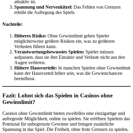
attraktiv ist.
Spannung und Nervenkitzel:
Das Fehlen von Grenzen
erhöht die Aufregung des Spiels.
Nachteile:
Höheres Risiko:
Ohne Gewinnlimit gehen Spieler
möglicherweise größere Risiken ein, was zu größeren
Verlusten führen kann.
Verantwortungsbewusstes Spielen:
Spieler müssen
aufpassen, dass sie ihre Einsätze und Verluste nicht aus den
Augen verlieren.
Höhere Hausvorteile:
In manchen Spielen ohne Gewinnlimit
kann der Hausvorteil höher sein, was die Gewinnchancen
beeinflusst.
Fazit: Lohnt sich das Spielen in Casinos ohne
Gewinnlimit?
Casinos ohne Gewinnlimit bieten zweifellos eine einzigartige und
aufregende Möglichkeit, online zu spielen. Sie eröffnen Spielern das
Potenzial für unbegrenzte Gewinne und bringen zusätzliche
Spannung in das Spiel. Die Freiheit, ohne feste Grenzen zu spielen,