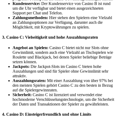
Kundenservice:
Der Kundenservice von Casino B ist rund
um die Uhr verfügbar und bietet einen ausgezeichneten
Support per Chat und Telefon.
Zahlungsmethoden:
Hier stehen den Spielern eine Vielzahl
an Zahlungsoptionen zur Verfügung, darunter auch die
Möglichkeit, mit Kryptowährungen zu spielen.
3. Casino C: Vielseitigkeit und hohe Auszahlungsraten
Angebot an Spielen:
Casino C bietet nicht nur Slots ohne
Gewinnlimit, sondern auch eine Vielzahl an Tischspielen wie
Roulette und Blackjack, bei denen Spieler beliebige Beträge
setzen können.
Jackpots:
Die Jackpot-Slots im Casino C bieten hohe
Auszahlungen und sind für Spieler ohne Gewinnlimit sehr
attraktiv.
Auszahlungsraten:
Mit einer Auszahlung von über 97% bei
den meisten Spielen gehört Casino C zu den besten in Bezug
auf die Spielergewinnraten.
Sicherheit:
Casino C ist lizenziert und verwendet eine
hochmoderne Verschlüsselungstechnologie, um die Sicherheit
der Daten und Transaktionen der Spieler zu gewährleisten.
4. Casino D: Einsteigerfreundlich und ohne Limits