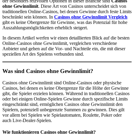
der besonders reizvollen Optionen in dieser Branche sind
Casinos
ohne Gewinnlimit
. Diese Art von Casinos unterscheidet sich von
traditionellen Online-Casinos, bei denen Gewinne durch feste Limits
beschränkt sein können. In
Casinos ohne Gewinnlimit Vergleich
gibt es keine Obergrenze für Gewinne, was das Potenzial für hohe
Auszahlungsmöglichkeiten erheblich steigert.
In diesem Artikel werfen wir einen detaillierten Blick auf die besten
Online-Casinos ohne Gewinnlimit, vergleichen verschiedene
Anbieter und gehen auf die Vor- und Nachteile ein, die mit dieser
speziellen Art des Spielens verbunden sind.
Was sind Casinos ohne Gewinnlimit?
Casinos ohne Gewinnlimit sind Online-Casinos oder physische
Casinos, bei denen es keine Obergrenze für die Höhe der Gewinne
gibt, die Spieler erzielen können. Während in traditionellen Casinos
oder bei einigen Online-Spielen Gewinne durch spezifische Limits
eingeschränkt sind, ermöglichen Casinos ohne Gewinnlimit den
Spielern, potenziell unbegrenzte Summen zu gewinnen. Dies gilt
vor allem bei Spielen wie Spielautomaten, Roulette, Poker oder
auch Live-Dealer-Spielen.
Wie funktionieren Casinos ohne Gewinnlimit?