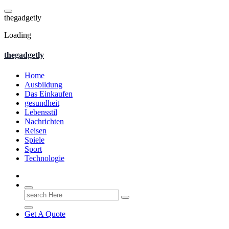
Skip
to
t
h
e
g
a
d
g
e
t
l
y
content
Loading
thegadgetly
Home
Ausbildung
Das Einkaufen
gesundheit
Lebensstil
Nachrichten
Reisen
Spiele
Sport
Technologie
Search
for:
Get A Quote