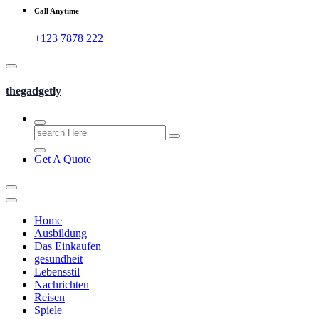
Call Anytime
+123 7878 222
thegadgetly
Search
for:
Get A Quote
Home
Ausbildung
Das Einkaufen
gesundheit
Lebensstil
Nachrichten
Reisen
Spiele