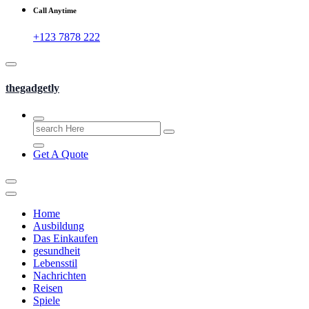
Call Anytime
+123 7878 222
thegadgetly
Search
for:
Get A Quote
Home
Ausbildung
Das Einkaufen
gesundheit
Lebensstil
Nachrichten
Reisen
Spiele