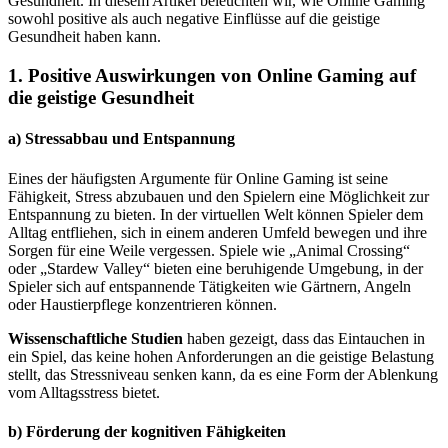
Gesundheit. In diesem Artikel beleuchten wir, wie Online Gaming
sowohl positive als auch negative Einflüsse auf die geistige
Gesundheit haben kann.
1.
Positive Auswirkungen von Online Gaming auf
die geistige Gesundheit
a)
Stressabbau und Entspannung
Eines der häufigsten Argumente für Online Gaming ist seine
Fähigkeit, Stress abzubauen und den Spielern eine Möglichkeit zur
Entspannung zu bieten. In der virtuellen Welt können Spieler dem
Alltag entfliehen, sich in einem anderen Umfeld bewegen und ihre
Sorgen für eine Weile vergessen. Spiele wie „Animal Crossing“
oder „Stardew Valley“ bieten eine beruhigende Umgebung, in der
Spieler sich auf entspannende Tätigkeiten wie Gärtnern, Angeln
oder Haustierpflege konzentrieren können.
Wissenschaftliche Studien
haben gezeigt, dass das Eintauchen in
ein Spiel, das keine hohen Anforderungen an die geistige Belastung
stellt, das Stressniveau senken kann, da es eine Form der Ablenkung
vom Alltagsstress bietet.
b)
Förderung der kognitiven Fähigkeiten