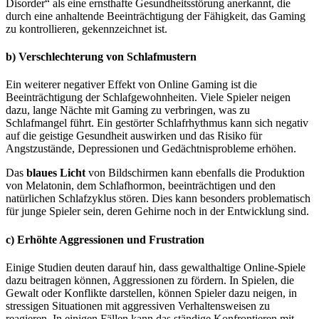
Disorder“ als eine ernsthafte Gesundheitsstörung anerkannt, die
durch eine anhaltende Beeinträchtigung der Fähigkeit, das Gaming
zu kontrollieren, gekennzeichnet ist.
b)
Verschlechterung von Schlafmustern
Ein weiterer negativer Effekt von Online Gaming ist die
Beeinträchtigung der Schlafgewohnheiten. Viele Spieler neigen
dazu, lange Nächte mit Gaming zu verbringen, was zu
Schlafmangel führt. Ein gestörter Schlafrhythmus kann sich negativ
auf die geistige Gesundheit auswirken und das Risiko für
Angstzustände, Depressionen und Gedächtnisprobleme erhöhen.
Das
blaues Licht
von Bildschirmen kann ebenfalls die Produktion
von Melatonin, dem Schlafhormon, beeinträchtigen und den
natürlichen Schlafzyklus stören. Dies kann besonders problematisch
für junge Spieler sein, deren Gehirne noch in der Entwicklung sind.
c)
Erhöhte Aggressionen und Frustration
Einige Studien deuten darauf hin, dass gewalthaltige Online-Spiele
dazu beitragen können, Aggressionen zu fördern. In Spielen, die
Gewalt oder Konflikte darstellen, können Spieler dazu neigen, in
stressigen Situationen mit aggressiven Verhaltensweisen zu
reagieren. In einigen Fällen kann das ständige Konfrontieren mit