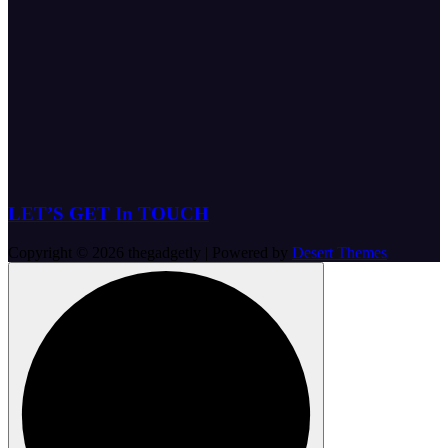
LET’S GET In TOUCH
Copyright © 2026 thegadgetly | Powered by
Desert Themes