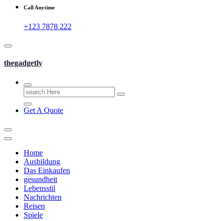
Call Anytime
+123 7878 222
thegadgetly
Search
for:
Get A Quote
Home
Ausbildung
Das Einkaufen
gesundheit
Lebensstil
Nachrichten
Reisen
Spiele