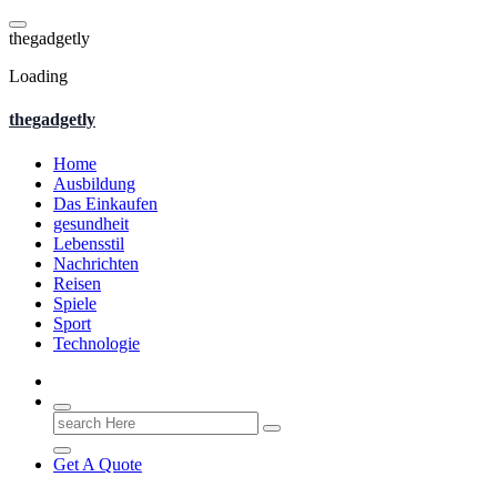
Skip
to
t
h
e
g
a
d
g
e
t
l
y
content
Loading
thegadgetly
Home
Ausbildung
Das Einkaufen
gesundheit
Lebensstil
Nachrichten
Reisen
Spiele
Sport
Technologie
Search
for:
Get A Quote