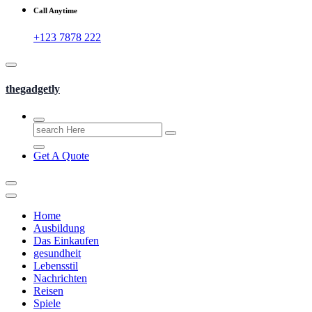
Call Anytime
+123 7878 222
thegadgetly
Search
for:
Get A Quote
Home
Ausbildung
Das Einkaufen
gesundheit
Lebensstil
Nachrichten
Reisen
Spiele