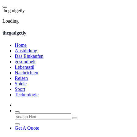
Skip
to
t
h
e
g
a
d
g
e
t
l
y
content
Loading
thegadgetly
Home
Ausbildung
Das Einkaufen
gesundheit
Lebensstil
Nachrichten
Reisen
Spiele
Sport
Technologie
Search
for:
Get A Quote