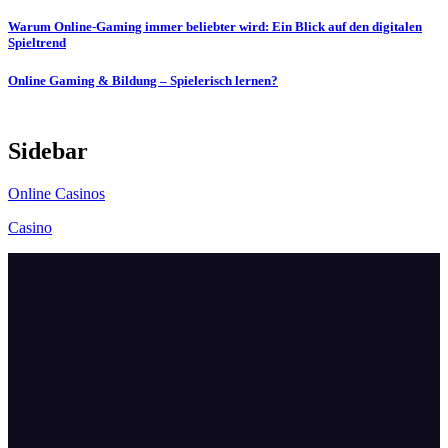
Post
Warum Online-Gaming immer beliebter wird: Ein Blick auf den digitalen
Spieltrend
navigation
Online Gaming & Bildung – Spielerisch lernen?
Sidebar
Online Casinos
Casino