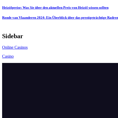
Post
Heizölpreise: Was Sie über den aktuellen Preis von Heizöl wissen sollten
navigation
Ronde van Vlaanderen 2024: Ein Überblick über das prestigeträchtige Radre
Sidebar
Online Casinos
Casino