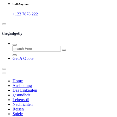
Call Anytime
+123 7878 222
thegadgetly
Search
for:
Get A Quote
Home
Ausbildung
Das Einkaufen
gesundheit
Lebensstil
Nachrichten
Reisen
Spiele