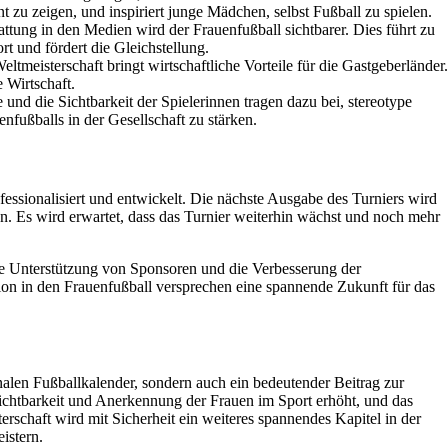
ent zu zeigen, und inspiriert junge Mädchen, selbst Fußball zu spielen.
ttung in den Medien wird der Frauenfußball sichtbarer. Dies führt zu
 und fördert die Gleichstellung.
ltmeisterschaft bringt wirtschaftliche Vorteile für die Gastgeberländer.
e Wirtschaft.
e und die Sichtbarkeit der Spielerinnen tragen dazu bei, stereotype
nfußballs in der Gesellschaft zu stärken.
ofessionalisiert und entwickelt. Die nächste Ausgabe des Turniers wird
en. Es wird erwartet, dass das Turnier weiterhin wächst und noch mehr
e Unterstützung von Sponsoren und die Verbesserung der
ion in den Frauenfußball versprechen eine spannende Zukunft für das
onalen Fußballkalender, sondern auch ein bedeutender Beitrag zur
ichtbarkeit und Anerkennung der Frauen im Sport erhöht, und das
rschaft wird mit Sicherheit ein weiteres spannendes Kapitel in der
istern.