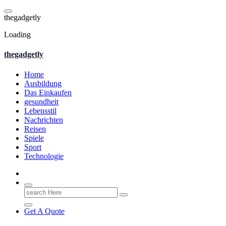
Skip
to
t
h
e
g
a
d
g
e
t
l
y
content
Loading
thegadgetly
Home
Ausbildung
Das Einkaufen
gesundheit
Lebensstil
Nachrichten
Reisen
Spiele
Sport
Technologie
Search
for:
Get A Quote