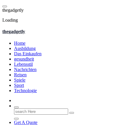
Skip
to
t
h
e
g
a
d
g
e
t
l
y
content
Loading
thegadgetly
Home
Ausbildung
Das Einkaufen
gesundheit
Lebensstil
Nachrichten
Reisen
Spiele
Sport
Technologie
Search
for:
Get A Quote