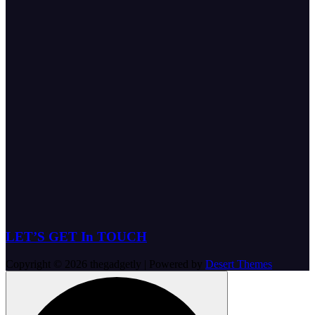
LET’S GET In TOUCH
Copyright © 2026 thegadgetly | Powered by
Desert Themes