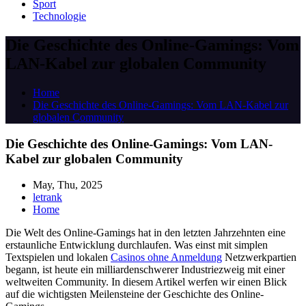
Sport
Technologie
Die Geschichte des Online-Gamings: Vom
LAN-Kabel zur globalen Community
Home
Die Geschichte des Online-Gamings: Vom LAN-Kabel zur
globalen Community
Die Geschichte des Online-Gamings: Vom LAN-
Kabel zur globalen Community
May, Thu, 2025
letrank
Home
Die Welt des Online-Gamings hat in den letzten Jahrzehnten eine
erstaunliche Entwicklung durchlaufen. Was einst mit simplen
Textspielen und lokalen
Casinos ohne Anmeldung
Netzwerkpartien
begann, ist heute ein milliardenschwerer Industriezweig mit einer
weltweiten Community. In diesem Artikel werfen wir einen Blick
auf die wichtigsten Meilensteine der Geschichte des Online-