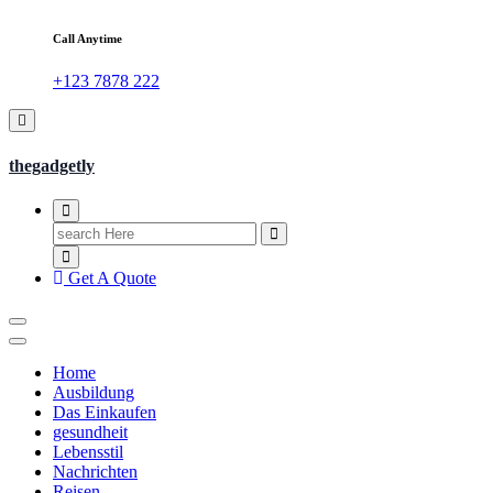
Call Anytime
+123 7878 222
thegadgetly
Search
for:
Get A Quote
Home
Ausbildung
Das Einkaufen
gesundheit
Lebensstil
Nachrichten
Reisen