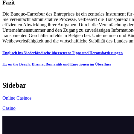
Fazit
Die Banque-Carrefour des Entreprises ist ein zentrales Instrument f
Sie vereinfacht administrative Prozesse, verbessert die Transparenz 
effizienten Abwicklung ihrer Aufgaben. Durch die Vereinfachung der Re
Unternehmensnummer und den Zugang zu zuverlässigen Informationen
transparenten Geschäftsumfelds in Belgien bei. Unternehmen und Bürg
Wettbewerbsfähigkeit und die wirtschaftliche Stabilität des Landes unt
Post
Englisch ins Niederländische übersetzen: Tipps und Herausforderungen
navigation
Ex on the Beach: Drama, Romantik und Emotionen im Überfluss
Sidebar
Online Casinos
Casino