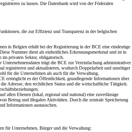
E registrieren zu lassen. Die Datenbank wird von der Föderalen
unktionen, die zur Effizienz und Transparenz in der belgischen
n in Belgien erhält bei der Registrierung in der BCE eine eindeutige
iese Nummer dient als einheitliches Erkennungsmerkmal und ist in
 im privaten Sektor, obligatorisch.
er Unternehmensdaten trägt die BCE zur Vereinfachung administrativer
l registrieren und aktualisieren, wodurch Doppelarbeit und unnötiger
hl für die Unternehmen als auch für die Verwaltung.
E ermöglicht es der Öffentlichkeit, grundlegende Informationen über
 Adresse, den rechtlichen Status und die wirtschaftliche Tätigkeit.
Geschäftsbeziehungen.
f allen Ebenen (lokal, regional und national) eine zuverlässige
on Betrug und illegalen Aktivitäten. Durch die zentrale Speicherung
und Informationen austauschen.
ilen für Unternehmen, Bürger und die Verwaltung: