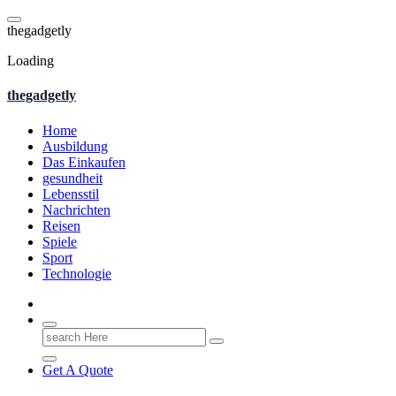
Skip
to
t
h
e
g
a
d
g
e
t
l
y
content
Loading
thegadgetly
Home
Ausbildung
Das Einkaufen
gesundheit
Lebensstil
Nachrichten
Reisen
Spiele
Sport
Technologie
Search
for:
Get A Quote