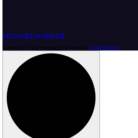
LET’S GET In TOUCH
Copyright © 2026 thegadgetly | Powered by
Desert Themes