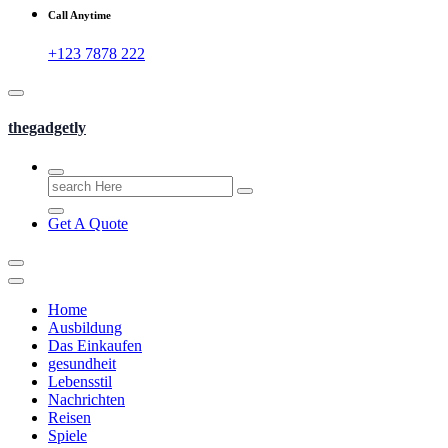
Call Anytime
+123 7878 222
thegadgetly
Search
for:
Get A Quote
Home
Ausbildung
Das Einkaufen
gesundheit
Lebensstil
Nachrichten
Reisen
Spiele