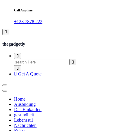
Call Anytime
+123 7878 222
thegadgetly
Search
for:
Get A Quote
Home
Ausbildung
Das Einkaufen
gesundheit
Lebensstil
Nachrichten
Reisen