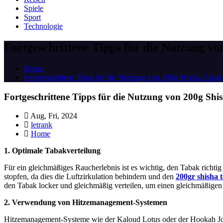
Spiele
Sport
Technologie
Fortgeschrittene Tipps für die Nutzung v
Home
Fortgeschrittene Tipps für die Nutzung von 200g Shisha-Tabak
Fortgeschrittene Tipps für die Nutzung von 200g Sh
Aug, Fri, 2024
letrank
Home
1. Optimale Tabakverteilung
Für ein gleichmäßiges Raucherlebnis ist es wichtig, den Tabak richtig
stopfen, da dies die Luftzirkulation behindern und den
200gr shisha 
den Tabak locker und gleichmäßig verteilen, um einen gleichmäßigen
2. Verwendung von Hitzemanagement-Systemen
Hitzemanagement-Systeme wie der Kaloud Lotus oder der Hookah Jo