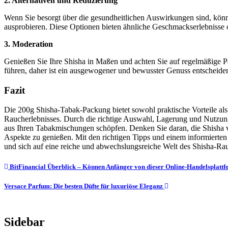
2. Alternativen und Reduzierung
Wenn Sie besorgt über die gesundheitlichen Auswirkungen sind, könn
ausprobieren. Diese Optionen bieten ähnliche Geschmackserlebnisse o
3. Moderation
Genießen Sie Ihre Shisha in Maßen und achten Sie auf regelmäßige
führen, daher ist ein ausgewogener und bewusster Genuss entscheide
Fazit
Die 200g Shisha-Tabak-Packung bietet sowohl praktische Vorteile al
Raucherlebnisses. Durch die richtige Auswahl, Lagerung und Nutzun
aus Ihren Tabakmischungen schöpfen. Denken Sie daran, die Shisha v
Aspekte zu genießen. Mit den richtigen Tipps und einem informierten
und sich auf eine reiche und abwechslungsreiche Welt des Shisha-Ra
Post
BitFinancial Überblick – Können Anfänger von dieser Online-Handelsplattf
navigation
Versace Parfum: Die besten Düfte für luxuriöse Eleganz
Sidebar