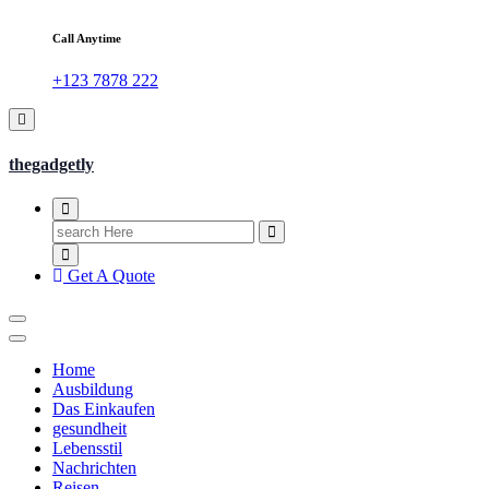
Call Anytime
+123 7878 222
thegadgetly
Search
for:
Get A Quote
Home
Ausbildung
Das Einkaufen
gesundheit
Lebensstil
Nachrichten
Reisen