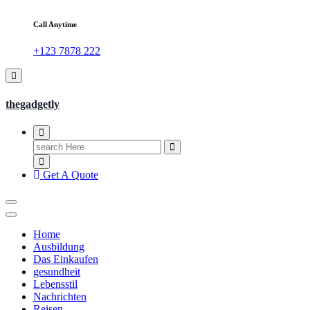
Call Anytime
+123 7878 222
thegadgetly
Search
for:
Get A Quote
Home
Ausbildung
Das Einkaufen
gesundheit
Lebensstil
Nachrichten
Reisen