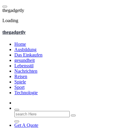
Skip
to
t
h
e
g
a
d
g
e
t
l
y
content
Loading
thegadgetly
Home
Ausbildung
Das Einkaufen
gesundheit
Lebensstil
Nachrichten
Reisen
Spiele
Sport
Technologie
Search
for:
Get A Quote