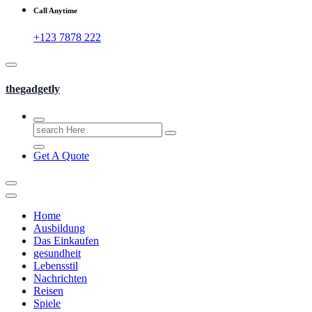
Call Anytime
+123 7878 222
thegadgetly
Search
for:
Get A Quote
Home
Ausbildung
Das Einkaufen
gesundheit
Lebensstil
Nachrichten
Reisen
Spiele