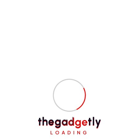
Spielauswahl, der Benutzerfreundlichkeit und den
Bonusbedingungen.
Echte Gewinne möglich
: Mit etwas Glück lassen sich
aus dem Bonus reale Gewinne erzielen, die nach
Erfüllung der Umsatzbedingungen ausgezahlt werden
können.
Warum neue Online Casinos
besonders attraktiv sind
Neue Anbieter nutzen das Startguthaben ohne Einzahlung,
um sich von etablierten Casinos abzuheben. Sie bieten oft:
moderne Designs und innovative Funktionen,
eine große Auswahl an Slots und Live-Spielen,
verbesserte mobile Versionen und schnelle
Ladezeiten.
t
h
e
g
a
d
g
e
t
l
y
Bedingungen beachten
LOADING
So verlockend das Angebot klingt, es gibt auch Regeln. Die