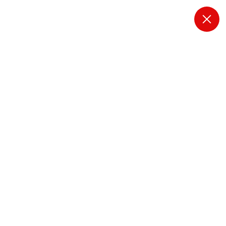
Call Anytime
Get A Quote
+123 7878 222
, was Sie wissen
sen