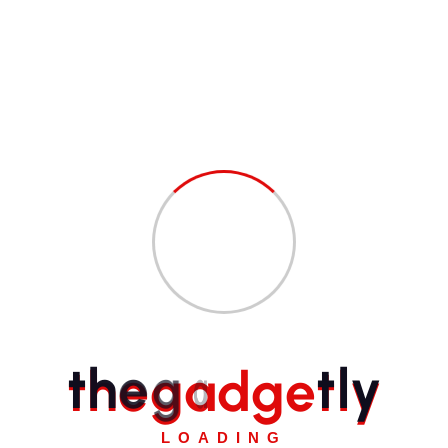
r Auswahl eines Online Casinos
llte auf folgende Punkte achten:
nz (Malta Gaming Authority, Gibraltar usw.)
, Sofortüberweisung, Paysafecard, E-Wallets
spiele und klare Umsatzbedingungen
d verantwortungsbewusstes Spielen
nd um die Uhr erreichbar
line Casinos in Österreich
t
h
e
g
a
d
g
e
t
l
y
LOADING