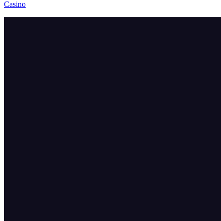
Casino