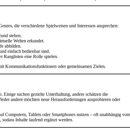
 Genres, die verschiedene Spielweisen und Interessen ansprechen:
rund stehen.
rtuelle Welten erkundet.
fe abbilden.
 und einfach bedienbar sind.
r Ranglisten eine Rolle spielen.
fig mit Kommunikationsfunktionen oder gemeinsamen Zielen.
Einige suchen gezielte Unterhaltung, andere schätzen die
Wieder andere möchten neue Herausforderungen ausprobieren oder
ich auf Computern, Tablets oder Smartphones nutzen – oft unabhängig vo
 sodass Inhalte laufend ergänzt werden.