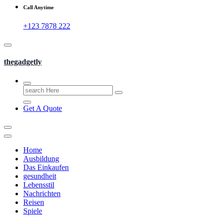
Call Anytime
+123 7878 222
thegadgetly
Search
for:
Get A Quote
Home
Ausbildung
Das Einkaufen
gesundheit
Lebensstil
Nachrichten
Reisen
Spiele