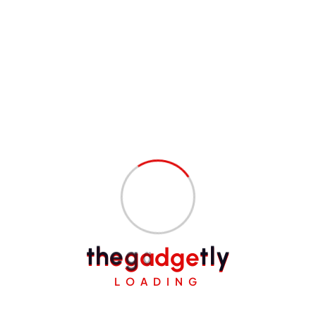
Fällen unkompliziert, oft sogar kostenlos. Finanziert werden
diese Spiele dann meist durch freiwillige In-Game-Käufe.
Spielvielfalt auch im
Glücksspielbereich
Ein wachsender Teil der Online Games betrifft auch den
Bereich des digitalen Glücksspiels. Viele Spieler
interessieren sich für virtuelle Spielhallen, bei denen echtes
Geld zum Einsatz kommt. Während in Deutschland strenge
Regulierungen gelten, gibt es internationale Anbieter mit
flexibleren Zugängen.
Chancen und
t
h
e
g
a
d
g
e
t
l
y
Verantwortung
LOADING
So unterhaltsam Online Games auch sein mögen – sie