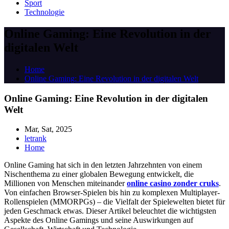
Sport
Technologie
Online Gaming: Eine Revolution in der
digitalen Welt
Home
Online Gaming: Eine Revolution in der digitalen Welt
Online Gaming: Eine Revolution in der digitalen
Welt
Mar, Sat, 2025
letrank
Home
Online Gaming hat sich in den letzten Jahrzehnten von einem
Nischenthema zu einer globalen Bewegung entwickelt, die
Millionen von Menschen miteinander
online casino zonder cruks
.
Von einfachen Browser-Spielen bis hin zu komplexen Multiplayer-
Rollenspielen (MMORPGs) – die Vielfalt der Spielewelten bietet für
jeden Geschmack etwas. Dieser Artikel beleuchtet die wichtigsten
Aspekte des Online Gamings und seine Auswirkungen auf