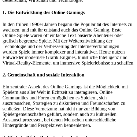
Gesellschaft, Wirtschaft und Technologie.
1. Die Entwicklung des Online Gamings
In den frühen 1990er Jahren begann die Popularität des Internets zu
wachsen, und mit ihr entstand auch das Online Gaming. Erste
Online-Spiele waren oft einfache Text-basierte Abenteuer oder
grafisch begrenzte Spiele. Mit der Weiterentwicklung der
Technologie und der Verbesserung der Internetverbindungen
wurden Spiele immer komplexer und interaktiver. Heute nutzen
Entwickler modernste Grafik-Engines, künstliche Intelligenz und
Virtual-Reality-Elemente, um immersive Spielerlebnisse zu schaffen.
2. Gemeinschaft und soziale Interaktion
Ein zentraler Aspekt des Online Gamings ist die Möglichkeit, mit
Spielern aus aller Welt in Echtzeit zu interagieren. Online-
Communities und Foren ermöglichen es Spielern, sich
auszutauschen, Strategien zu diskutieren und Freundschaften zu
schließen. Diese Vernetzung hat nicht nur zur Bildung von
Spielergemeinschaften geführt, sondern auch zu kulturellen
Austauschprozessen, bei denen Menschen unterschiedliche
Hintergründe und Perspektiven kennenlernen.