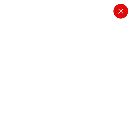
Call Anytime
Get A Quote
+123 7878 222
 virtuellen
er