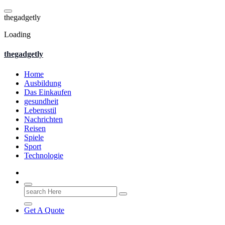
Skip
to
t
h
e
g
a
d
g
e
t
l
y
content
Loading
thegadgetly
Home
Ausbildung
Das Einkaufen
gesundheit
Lebensstil
Nachrichten
Reisen
Spiele
Sport
Technologie
Search
for:
Get A Quote