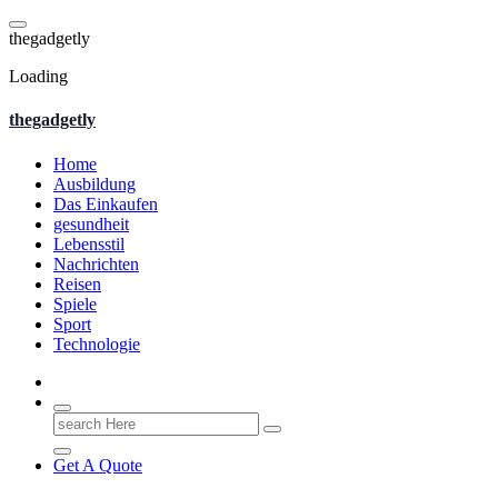
Skip
to
t
h
e
g
a
d
g
e
t
l
y
content
Loading
thegadgetly
Home
Ausbildung
Das Einkaufen
gesundheit
Lebensstil
Nachrichten
Reisen
Spiele
Sport
Technologie
Search
for:
Get A Quote