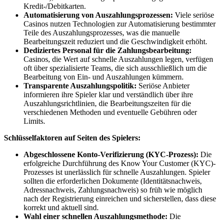
Kredit-/Debitkarten.
Automatisierung von Auszahlungsprozessen:
Viele seriöse
Casinos nutzen Technologien zur Automatisierung bestimmter
Teile des Auszahlungsprozesses, was die manuelle
Bearbeitungszeit reduziert und die Geschwindigkeit erhöht.
Dediziertes Personal für die Zahlungsbearbeitung:
Casinos, die Wert auf schnelle Auszahlungen legen, verfügen
oft über spezialisierte Teams, die sich ausschließlich um die
Bearbeitung von Ein- und Auszahlungen kümmern.
Transparente Auszahlungspolitik:
Seriöse Anbieter
informieren ihre Spieler klar und verständlich über ihre
Auszahlungsrichtlinien, die Bearbeitungszeiten für die
verschiedenen Methoden und eventuelle Gebühren oder
Limits.
Schlüsselfaktoren auf Seiten des Spielers:
Abgeschlossene Konto-Verifizierung (KYC-Prozess):
Die
erfolgreiche Durchführung des Know Your Customer (KYC)-
Prozesses ist unerlässlich für schnelle Auszahlungen. Spieler
sollten die erforderlichen Dokumente (Identitätsnachweis,
Adressnachweis, Zahlungsnachweis) so früh wie möglich
nach der Registrierung einreichen und sicherstellen, dass diese
korrekt und aktuell sind.
Wahl einer schnellen Auszahlungsmethode:
Die