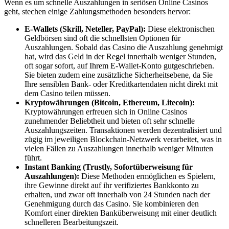
Wenn es um schnelle Auszahlungen in seriösen Online Casinos
geht, stechen einige Zahlungsmethoden besonders hervor:
E-Wallets (Skrill, Neteller, PayPal):
Diese elektronischen
Geldbörsen sind oft die schnellsten Optionen für
Auszahlungen. Sobald das Casino die Auszahlung genehmigt
hat, wird das Geld in der Regel innerhalb weniger Stunden,
oft sogar sofort, auf Ihrem E-Wallet-Konto gutgeschrieben.
Sie bieten zudem eine zusätzliche Sicherheitsebene, da Sie
Ihre sensiblen Bank- oder Kreditkartendaten nicht direkt mit
dem Casino teilen müssen.
Kryptowährungen (Bitcoin, Ethereum, Litecoin):
Kryptowährungen erfreuen sich in Online Casinos
zunehmender Beliebtheit und bieten oft sehr schnelle
Auszahlungszeiten. Transaktionen werden dezentralisiert und
zügig im jeweiligen Blockchain-Netzwerk verarbeitet, was in
vielen Fällen zu Auszahlungen innerhalb weniger Minuten
führt.
Instant Banking (Trustly, Sofortüberweisung für
Auszahlungen):
Diese Methoden ermöglichen es Spielern,
ihre Gewinne direkt auf ihr verifiziertes Bankkonto zu
erhalten, und zwar oft innerhalb von 24 Stunden nach der
Genehmigung durch das Casino. Sie kombinieren den
Komfort einer direkten Banküberweisung mit einer deutlich
schnelleren Bearbeitungszeit.