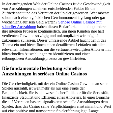
In der aufregenden Welt der Online Casinos ist die Geschwindigkeit
von Auszahlungen zu einem entscheidenden Faktor für die
Zufriedenheit und das Vertrauen der Spieler geworden. Wer möchte
schon nach einem glücklichen Gewinnmoment tagelang oder gar
wochenlang auf sein Geld warten?
Seriöse Online Casinos mit
schneller Auszahlung
haben diesen Bedarf erkannt und optimieren
ihre internen Prozesse kontinuierlich, um ihren Kunden ihre hart
verdienten Gewinne so zügig und unkompliziert wie möglich
zukommen zu lassen. Dieser umfassende Artikel taucht tief in das
Thema ein und bietet Ihnen einen detaillierten Leitfaden mit allen
relevanten Informationen, um die vertrauenswürdigsten Anbieter mit
blitzschnellen Auszahlungen zu identifizieren und einen
reibungslosen Auszahlungsprozess zu gewährleisten.
Die fundamentale Bedeutung schneller
Auszahlungen in seriösen Online Casinos
Die Geschwindigkeit, mit der ein Online Casino Gewinne an seine
Spieler auszahlt, ist weit mehr als nur eine Frage der
Bequemlichkeit. Sie ist ein wesentlicher Indikator für die Seriosität,
finanzielle Stabilität und Effizienz eines Anbieters. In einer Branche,
die auf Vertrauen basiert, signalisieren schnelle Auszahlungen dem
Spieler, dass das Casino seine Verpflichtungen ernst nimmt und Wert
auf eine positive und transparente Spielerfahrung legt. Lange