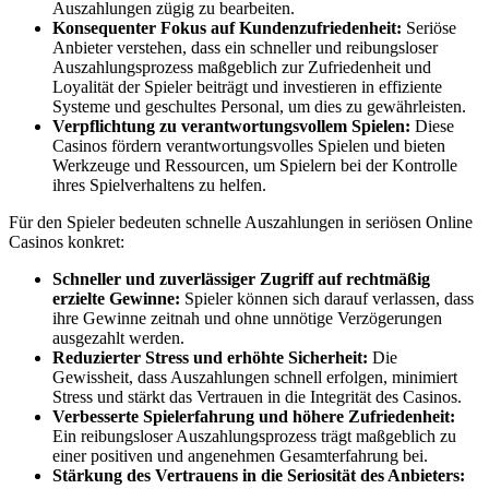
Auszahlungen zügig zu bearbeiten.
Konsequenter Fokus auf Kundenzufriedenheit:
Seriöse
Anbieter verstehen, dass ein schneller und reibungsloser
Auszahlungsprozess maßgeblich zur Zufriedenheit und
Loyalität der Spieler beiträgt und investieren in effiziente
Systeme und geschultes Personal, um dies zu gewährleisten.
Verpflichtung zu verantwortungsvollem Spielen:
Diese
Casinos fördern verantwortungsvolles Spielen und bieten
Werkzeuge und Ressourcen, um Spielern bei der Kontrolle
ihres Spielverhaltens zu helfen.
Für den Spieler bedeuten schnelle Auszahlungen in seriösen Online
Casinos konkret:
Schneller und zuverlässiger Zugriff auf rechtmäßig
erzielte Gewinne:
Spieler können sich darauf verlassen, dass
ihre Gewinne zeitnah und ohne unnötige Verzögerungen
ausgezahlt werden.
Reduzierter Stress und erhöhte Sicherheit:
Die
Gewissheit, dass Auszahlungen schnell erfolgen, minimiert
Stress und stärkt das Vertrauen in die Integrität des Casinos.
Verbesserte Spielerfahrung und höhere Zufriedenheit:
Ein reibungsloser Auszahlungsprozess trägt maßgeblich zu
einer positiven und angenehmen Gesamterfahrung bei.
Stärkung des Vertrauens in die Seriosität des Anbieters: