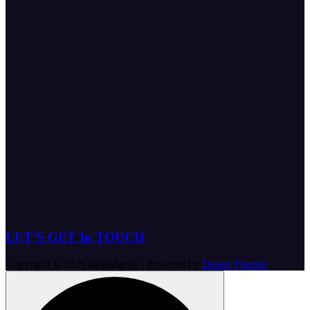
LET’S GET In TOUCH
Copyright © 2026 thegadgetly | Powered by
Desert Themes