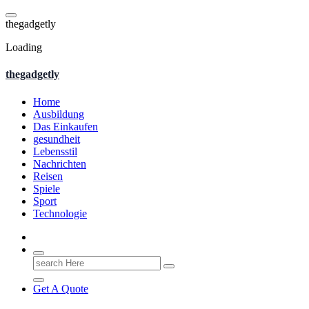
Skip
to
t
h
e
g
a
d
g
e
t
l
y
content
Loading
thegadgetly
Home
Ausbildung
Das Einkaufen
gesundheit
Lebensstil
Nachrichten
Reisen
Spiele
Sport
Technologie
Search
for:
Get A Quote