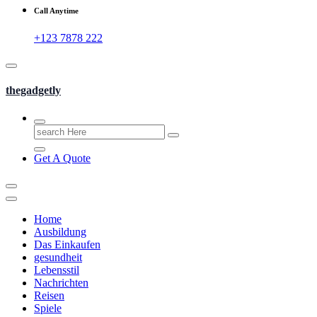
Call Anytime
+123 7878 222
thegadgetly
Search
for:
Get A Quote
Home
Ausbildung
Das Einkaufen
gesundheit
Lebensstil
Nachrichten
Reisen
Spiele