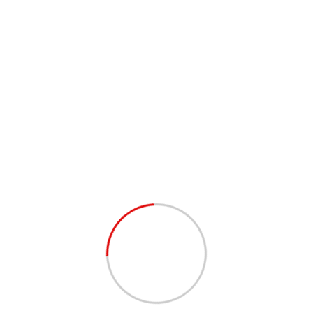
es System ermöglicht es Wettanbietern, in Echtzeit zu
lbst sperren lässt oder durch eine Behörde gesperrt
nbieter mehr Wetten platzieren. Ziel ist es, den
usstes Spielen zu fördern.
chen
estriktiv. Sie möchten weiterhin Sportwetten
Daten nicht mit dem zentralen System teilen wollen.
sche Lizenz besitzen und somit nicht an OASIS
ig mit EU-Lizenzen aus Malta, Curacao oder Gibraltar.
heit. Spieler können ohne Einschränkungen wetten, da
 bieten solche Anbieter oft großzügigere Boni, ein
lichkeiten.