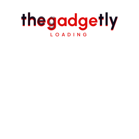
t
h
e
g
a
d
g
e
t
l
y
bieter ohne OASIS unterliegen nicht der deutschen
chränkt. Im Streitfall ist es schwieriger, Ansprüche
LOADING
ko für problematisches Spielverhalten, da keine
und oft attraktivere Angebote, doch sie sind nicht ohne
auf den Schutz und die Sicherheit des deutschen
twortungsbewusst spielt und sich der möglichen
 – allerdings stets auf eigenes Risiko.