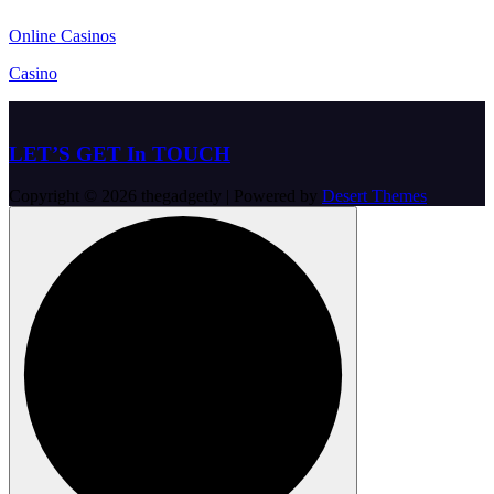
Online Casinos
Casino
LET’S GET In TOUCH
Copyright © 2026 thegadgetly | Powered by
Desert Themes