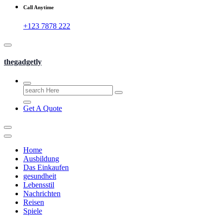
Call Anytime
+123 7878 222
thegadgetly
Search
for:
Get A Quote
Home
Ausbildung
Das Einkaufen
gesundheit
Lebensstil
Nachrichten
Reisen
Spiele