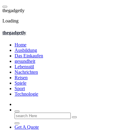
Skip
to
t
h
e
g
a
d
g
e
t
l
y
content
Loading
thegadgetly
Home
Ausbildung
Das Einkaufen
gesundheit
Lebensstil
Nachrichten
Reisen
Spiele
Sport
Technologie
Search
for:
Get A Quote