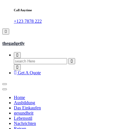
Call Anytime
+123 7878 222
thegadgetly
Search
for:
Get A Quote
Home
Ausbildung
Das Einkaufen
gesundheit
Lebensstil
Nachrichten
Reisen