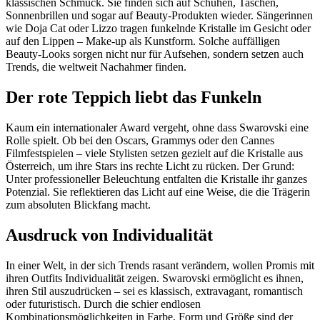
klassischen Schmuck. Sie finden sich auf Schuhen, Taschen,
Sonnenbrillen und sogar auf Beauty-Produkten wieder. Sängerinnen
wie Doja Cat oder Lizzo tragen funkelnde Kristalle im Gesicht oder
auf den Lippen – Make-up als Kunstform. Solche auffälligen
Beauty-Looks sorgen nicht nur für Aufsehen, sondern setzen auch
Trends, die weltweit Nachahmer finden.
Der rote Teppich liebt das Funkeln
Kaum ein internationaler Award vergeht, ohne dass Swarovski eine
Rolle spielt. Ob bei den Oscars, Grammys oder den Cannes
Filmfestspielen – viele Stylisten setzen gezielt auf die Kristalle aus
Österreich, um ihre Stars ins rechte Licht zu rücken. Der Grund:
Unter professioneller Beleuchtung entfalten die Kristalle ihr ganzes
Potenzial. Sie reflektieren das Licht auf eine Weise, die die Trägerin
zum absoluten Blickfang macht.
Ausdruck von Individualität
In einer Welt, in der sich Trends rasant verändern, wollen Promis mit
ihren Outfits Individualität zeigen. Swarovski ermöglicht es ihnen,
ihren Stil auszudrücken – sei es klassisch, extravagant, romantisch
oder futuristisch. Durch die schier endlosen
Kombinationsmöglichkeiten in Farbe, Form und Größe sind der