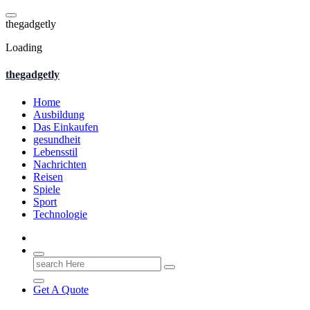
Skip
to
t
h
e
g
a
d
g
e
t
l
y
content
Loading
thegadgetly
Home
Ausbildung
Das Einkaufen
gesundheit
Lebensstil
Nachrichten
Reisen
Spiele
Sport
Technologie
Search
for:
Get A Quote