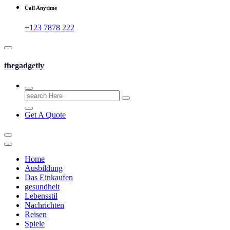
Call Anytime
+123 7878 222
thegadgetly
Search
for:
Get A Quote
Home
Ausbildung
Das Einkaufen
gesundheit
Lebensstil
Nachrichten
Reisen
Spiele