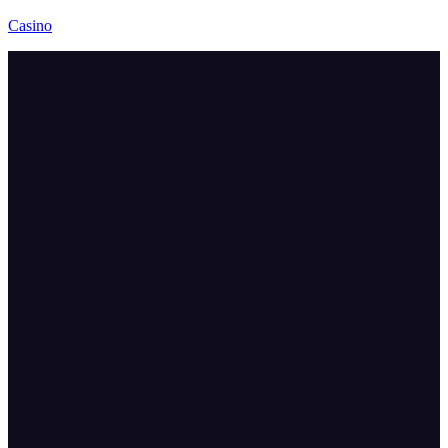
Casino