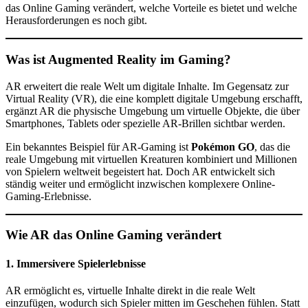
das Online Gaming verändert, welche Vorteile es bietet und welche
Herausforderungen es noch gibt.
Was ist Augmented Reality im Gaming?
AR erweitert die reale Welt um digitale Inhalte. Im Gegensatz zur
Virtual Reality (VR), die eine komplett digitale Umgebung erschafft,
ergänzt AR die physische Umgebung um virtuelle Objekte, die über
Smartphones, Tablets oder spezielle AR-Brillen sichtbar werden.
Ein bekanntes Beispiel für AR-Gaming ist
Pokémon GO
, das die
reale Umgebung mit virtuellen Kreaturen kombiniert und Millionen
von Spielern weltweit begeistert hat. Doch AR entwickelt sich
ständig weiter und ermöglicht inzwischen komplexere Online-
Gaming-Erlebnisse.
Wie AR das Online Gaming verändert
1. Immersivere Spielerlebnisse
AR ermöglicht es, virtuelle Inhalte direkt in die reale Welt
einzufügen, wodurch sich Spieler mitten im Geschehen fühlen. Statt