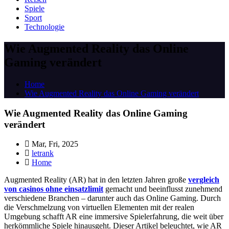
Spiele
Sport
Technologie
Wie Augmented Reality das Online
Gaming verändert
Home
Wie Augmented Reality das Online Gaming verändert
Wie Augmented Reality das Online Gaming
verändert
Mar, Fri, 2025
letrank
Home
Augmented Reality (AR) hat in den letzten Jahren große
vergleich
von casinos ohne einsatzlimit
gemacht und beeinflusst zunehmend
verschiedene Branchen – darunter auch das Online Gaming. Durch
die Verschmelzung von virtuellen Elementen mit der realen
Umgebung schafft AR eine immersive Spielerfahrung, die weit über
herkömmliche Spiele hinausgeht. Dieser Artikel beleuchtet, wie AR