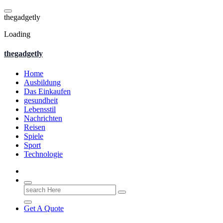
Skip
to
t
h
e
g
a
d
g
e
t
l
y
content
Loading
thegadgetly
Home
Ausbildung
Das Einkaufen
gesundheit
Lebensstil
Nachrichten
Reisen
Spiele
Sport
Technologie
Search
for:
Get A Quote