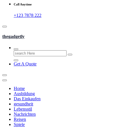
Call Anytime
+123 7878 222
thegadgetly
Search
for:
Get A Quote
Home
Ausbildung
Das Einkaufen
gesundheit
Lebensstil
Nachrichten
Reisen
Spiele