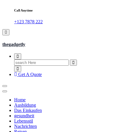
Call Anytime
+123 7878 222
thegadgetly
Search
for:
Get A Quote
Home
Ausbildung
Das Einkaufen
gesundheit
Lebensstil
Nachrichten
Reisen