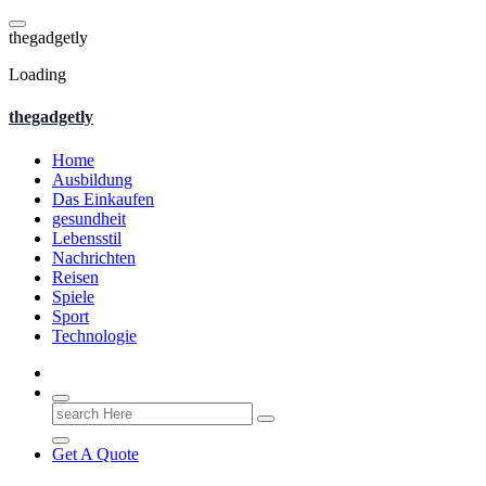
Skip
to
t
h
e
g
a
d
g
e
t
l
y
content
Loading
thegadgetly
Home
Ausbildung
Das Einkaufen
gesundheit
Lebensstil
Nachrichten
Reisen
Spiele
Sport
Technologie
Search
for:
Get A Quote