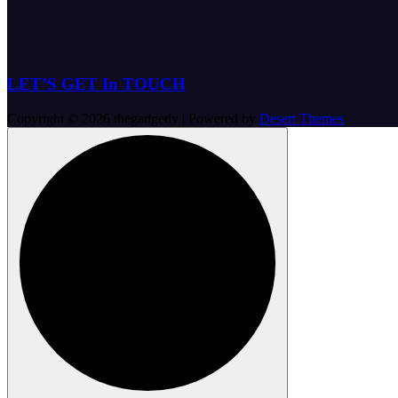
LET’S GET In TOUCH
Copyright © 2026 thegadgetly | Powered by
Desert Themes