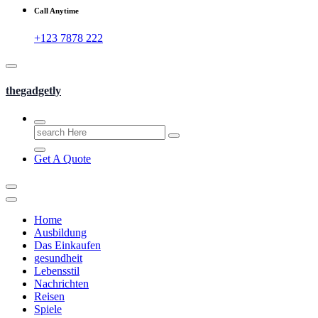
Call Anytime
+123 7878 222
thegadgetly
Search
for:
Get A Quote
Home
Ausbildung
Das Einkaufen
gesundheit
Lebensstil
Nachrichten
Reisen
Spiele