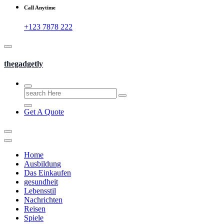
Call Anytime
+123 7878 222
thegadgetly
Search
for:
Get A Quote
Home
Ausbildung
Das Einkaufen
gesundheit
Lebensstil
Nachrichten
Reisen
Spiele