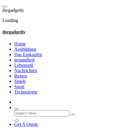
Skip
to
t
h
e
g
a
d
g
e
t
l
y
content
Loading
thegadgetly
Home
Ausbildung
Das Einkaufen
gesundheit
Lebensstil
Nachrichten
Reisen
Spiele
Sport
Technologie
Search
for:
Get A Quote