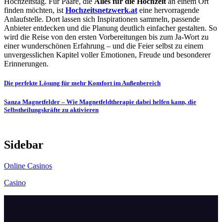
Hochzeitstag. Für Paare, die
Alles für die Hochzeit
an einem Ort
finden möchten, ist
Hochzeitsnetzwerk.at
eine hervorragende
Anlaufstelle. Dort lassen sich Inspirationen sammeln, passende
Anbieter entdecken und die Planung deutlich einfacher gestalten. So
wird die Reise von den ersten Vorbereitungen bis zum Ja-Wort zu
einer wunderschönen Erfahrung – und die Feier selbst zu einem
unvergesslichen Kapitel voller Emotionen, Freude und besonderer
Erinnerungen.
Post
Die perfekte Lösung für mehr Komfort im Außenbereich
navigation
Sanza Magnetfelder – Wie Magnetfeldtherapie dabei helfen kann, die
Selbstheilungskräfte zu aktivieren
Sidebar
Online Casinos
Casino