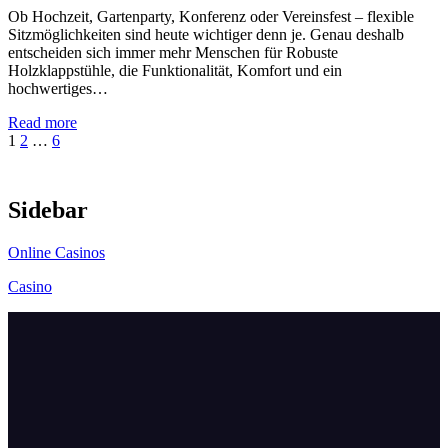
Ob Hochzeit, Gartenparty, Konferenz oder Vereinsfest – flexible
Sitzmöglichkeiten sind heute wichtiger denn je. Genau deshalb
entscheiden sich immer mehr Menschen für Robuste
Holzklappstühle, die Funktionalität, Komfort und ein
hochwertiges…
Read more
Posts
1
2
…
6
pagination
Sidebar
Online Casinos
Casino