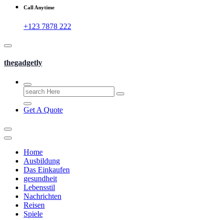
Call Anytime
+123 7878 222
thegadgetly
Search
for:
Get A Quote
Home
Ausbildung
Das Einkaufen
gesundheit
Lebensstil
Nachrichten
Reisen
Spiele