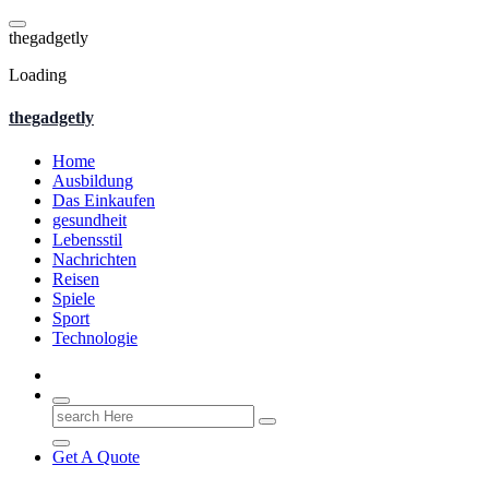
Skip
to
t
h
e
g
a
d
g
e
t
l
y
content
Loading
thegadgetly
Home
Ausbildung
Das Einkaufen
gesundheit
Lebensstil
Nachrichten
Reisen
Spiele
Sport
Technologie
Search
for:
Get A Quote