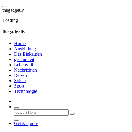
Skip
to
t
h
e
g
a
d
g
e
t
l
y
content
Loading
thegadgetly
Home
Ausbildung
Das Einkaufen
gesundheit
Lebensstil
Nachrichten
Reisen
Spiele
Sport
Technologie
Search
for:
Get A Quote