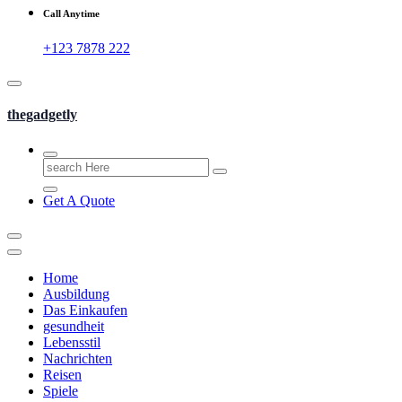
Call Anytime
+123 7878 222
thegadgetly
Search
for:
Get A Quote
Home
Ausbildung
Das Einkaufen
gesundheit
Lebensstil
Nachrichten
Reisen
Spiele