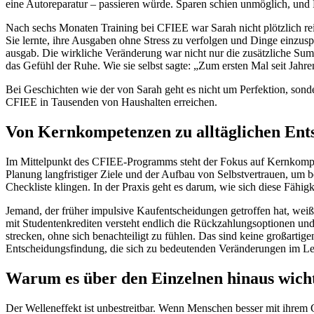
eine Autoreparatur – passieren würde. Sparen schien unmöglich, und
Nach sechs Monaten Training bei CFIEE war Sarah nicht plötzlich reich.
Sie lernte, ihre Ausgaben ohne Stress zu verfolgen und Dinge einzuspa
ausgab. Die wirkliche Veränderung war nicht nur die zusätzliche Su
das Gefühl der Ruhe. Wie sie selbst sagte: „Zum ersten Mal seit Jahr
Bei Geschichten wie der von Sarah geht es nicht um Perfektion, son
CFIEE in Tausenden von Haushalten erreichen.
Von Kernkompetenzen zu alltäglichen Ent
Im Mittelpunkt des CFIEE-Programms steht der Fokus auf Kernkompe
Planung langfristiger Ziele und der Aufbau von Selbstvertrauen, um b
Checkliste klingen. In der Praxis geht es darum, wie sich diese Fähigk
Jemand, der früher impulsive Kaufentscheidungen getroffen hat, weiß 
mit Studentenkrediten versteht endlich die Rückzahlungsoptionen und
strecken, ohne sich benachteiligt zu fühlen. Das sind keine großartig
Entscheidungsfindung, die sich zu bedeutenden Veränderungen im L
Warum es über den Einzelnen hinaus wicht
Der Welleneffekt ist unbestreitbar. Wenn Menschen besser mit ihrem