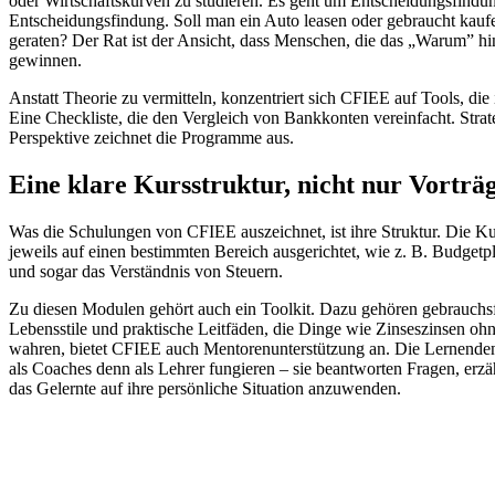
oder Wirtschaftskurven zu studieren. Es geht um Entscheidungsfindun
Entscheidungsfindung. Soll man ein Auto leasen oder gebraucht kauf
geraten? Der Rat ist der Ansicht, dass Menschen, die das „Warum” hi
gewinnen.
Anstatt Theorie zu vermitteln, konzentriert sich CFIEE auf Tools, die 
Eine Checkliste, die den Vergleich von Bankkonten vereinfacht. Strat
Perspektive zeichnet die Programme aus.
Eine klare Kursstruktur, nicht nur Vorträ
Was die Schulungen von CFIEE auszeichnet, ist ihre Struktur. Die Kur
jeweils auf einen bestimmten Bereich ausgerichtet, wie z. B. Budge
und sogar das Verständnis von Steuern.
Zu diesen Modulen gehört auch ein Toolkit. Dazu gehören gebrauchsf
Lebensstile und praktische Leitfäden, die Dinge wie Zinseszinsen o
wahren, bietet CFIEE auch Mentorenunterstützung an. Die Lernenden 
als Coaches denn als Lehrer fungieren – sie beantworten Fragen, er
das Gelernte auf ihre persönliche Situation anzuwenden.