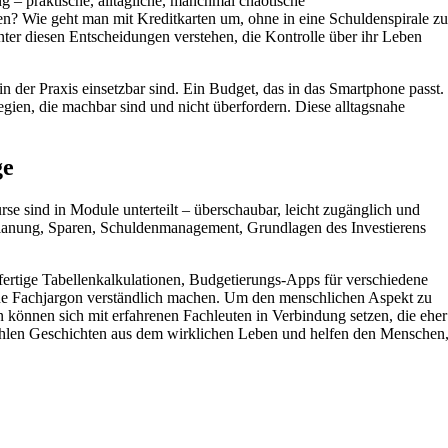
g – praktische, alltägliche, manchmal chaotische
en? Wie geht man mit Kreditkarten um, ohne in eine Schuldenspirale zu
nter diesen Entscheidungen verstehen, die Kontrolle über ihr Leben
in der Praxis einsetzbar sind. Ein Budget, das in das Smartphone passt.
egien, die machbar sind und nicht überfordern. Diese alltagsnahe
ge
se sind in Module unterteilt – überschaubar, leicht zugänglich und
tplanung, Sparen, Schuldenmanagement, Grundlagen des Investierens
ertige Tabellenkalkulationen, Budgetierungs-Apps für verschiedene
hne Fachjargon verständlich machen. Um den menschlichen Aspekt zu
können sich mit erfahrenen Fachleuten in Verbindung setzen, die eher
zählen Geschichten aus dem wirklichen Leben und helfen den Menschen