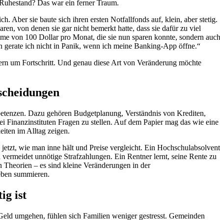
 Ruhestand? Das war ein ferner Traum.
 Aber sie baute sich ihren ersten Notfallfonds auf, klein, aber stetig.
ren, von denen sie gar nicht bemerkt hatte, dass sie dafür zu viel
mme von 100 Dollar pro Monat, die sie nun sparen konnte, sondern auc
en gerate ich nicht in Panik, wenn ich meine Banking-App öffne.“
dern um Fortschritt. Und genau diese Art von Veränderung möchte
scheidungen
tenzen. Dazu gehören Budgetplanung, Verständnis von Krediten,
ei Finanzinstituten Fragen zu stellen. Auf dem Papier mag das wie eine
eiten im Alltag zeigen.
jetzt, wie man inne hält und Preise vergleicht. Ein Hochschulabsolvent
 vermeidet unnötige Strafzahlungen. Ein Rentner lernt, seine Rente zu
en Theorien – es sind kleine Veränderungen in der
eben summieren.
ig ist
 Geld umgehen, fühlen sich Familien weniger gestresst. Gemeinden