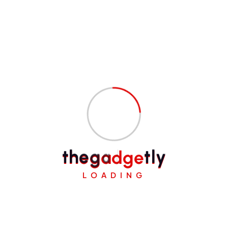
sorgt.
Online-Sportwetten
Anbieter
Neben den stationären Annahmestellen (z. B. in Kiosken oder
Verkaufsstellen) bieten die Schweizer Anbieter auch
Online-
Plattformen
an. Dort können Kunden bequem via Computer
oder Smartphone tippen. Die Webseiten und Apps sind
benutzerfreundlich, bieten Live-Wetten und transparente
Wettquoten.
t
h
e
g
a
d
g
e
t
l
y
Worauf sollten Spieler
LOADING
achten?
Bei der Wahl eines Sportwetten Anbieters in der Schweiz
spielen folgende Punkte eine Rolle: