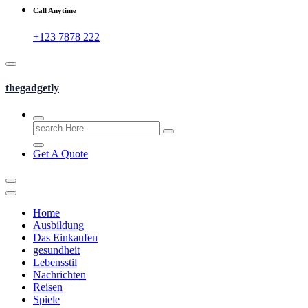
Call Anytime
+123 7878 222
thegadgetly
Search
for:
Get A Quote
Home
Ausbildung
Das Einkaufen
gesundheit
Lebensstil
Nachrichten
Reisen
Spiele