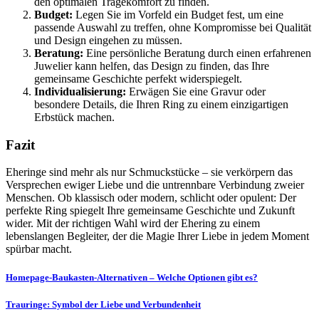
den optimalen Tragekomfort zu finden.
Budget:
Legen Sie im Vorfeld ein Budget fest, um eine
passende Auswahl zu treffen, ohne Kompromisse bei Qualität
und Design eingehen zu müssen.
Beratung:
Eine persönliche Beratung durch einen erfahrenen
Juwelier kann helfen, das Design zu finden, das Ihre
gemeinsame Geschichte perfekt widerspiegelt.
Individualisierung:
Erwägen Sie eine Gravur oder
besondere Details, die Ihren Ring zu einem einzigartigen
Erbstück machen.
Fazit
Eheringe sind mehr als nur Schmuckstücke – sie verkörpern das
Versprechen ewiger Liebe und die untrennbare Verbindung zweier
Menschen. Ob klassisch oder modern, schlicht oder opulent: Der
perfekte Ring spiegelt Ihre gemeinsame Geschichte und Zukunft
wider. Mit der richtigen Wahl wird der Ehering zu einem
lebenslangen Begleiter, der die Magie Ihrer Liebe in jedem Moment
spürbar macht.
Post
Homepage-Baukasten-Alternativen – Welche Optionen gibt es?
navigation
Trauringe: Symbol der Liebe und Verbundenheit