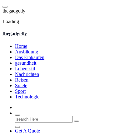
Skip
to
t
h
e
g
a
d
g
e
t
l
y
content
Loading
thegadgetly
Home
Ausbildung
Das Einkaufen
gesundheit
Lebensstil
Nachrichten
Reisen
Spiele
Sport
Technologie
Search
for:
Get A Quote