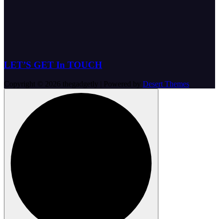
LET’S GET In TOUCH
Copyright © 2026 thegadgetly | Powered by
Desert Themes