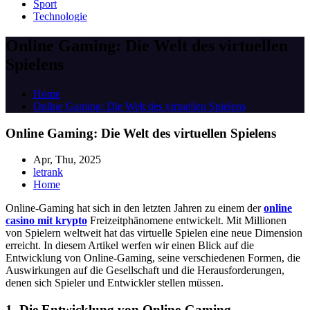
Sport
Technologie
Online Gaming: Die Welt des virtuellen
Spielens
Home
Online Gaming: Die Welt des virtuellen Spielens
Online Gaming: Die Welt des virtuellen Spielens
Apr, Thu, 2025
letrank
Home
Online-Gaming hat sich in den letzten Jahren zu einem der
online
casino mit krypto
Freizeitphänomene entwickelt. Mit Millionen
von Spielern weltweit hat das virtuelle Spielen eine neue Dimension
erreicht. In diesem Artikel werfen wir einen Blick auf die
Entwicklung von Online-Gaming, seine verschiedenen Formen, die
Auswirkungen auf die Gesellschaft und die Herausforderungen,
denen sich Spieler und Entwickler stellen müssen.
1. Die Entwicklung von Online-Gaming