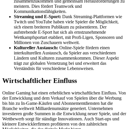
zusammenzukommen und gemeinsam Herausforderungen zu
meistern. Dies fördert Teamwork und
Kommunikationsfähigkeiten.
Streaming und E-Sport:
Dank Streaming-Plattformen wie
Twitch und YouTube haben viele Spieler die Möglichkeit,
sich einem breiteren Publikum zu präsentieren. Der
aufstrebende E-Sport hat sich als ernstzunehmende
Wettkampfsportart etabliert, mit Profi-Ligen, Sponsoren und
Millionen von Zuschauern weltweit.
Kultureller Austausch:
Online-Spiele fördern einen
interkulturellen Austausch, da Spieler aus verschiedenen
Ländern und Kulturen zusammenkommen. Dieser Aspekt
trägt zur globalen Vernetzung bei und erweitert das
Verständnis für verschiedene Lebensweisen.
Wirtschaftlicher Einfluss
Online Gaming hat einen erheblichen wirtschaftlichen Einfluss. Von
der Entwicklung und dem Verkauf von Spielen über die Werbung
bis hin zu In-Game-Käufen und Abonnementdiensten hat die
Branche weltweit Milliardenumsätze generiert. Unternehmen
investieren große Summen in die Entwicklung neuer Spiele, und der
Wettbewerb sorgt für ständige Innovationen. Auch Start-ups und
kleinere Entwicklerfirmen profitieren von den zahlreichen