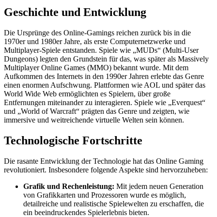
Geschichte und Entwicklung
Die Ursprünge des Online-Gamings reichen zurück bis in die
1970er und 1980er Jahre, als erste Computernetzwerke und
Multiplayer-Spiele entstanden. Spiele wie „MUDs“ (Multi-User
Dungeons) legten den Grundstein für das, was später als Massively
Multiplayer Online Games (MMO) bekannt wurde. Mit dem
Aufkommen des Internets in den 1990er Jahren erlebte das Genre
einen enormen Aufschwung. Plattformen wie AOL und später das
World Wide Web ermöglichten es Spielern, über große
Entfernungen miteinander zu interagieren. Spiele wie „Everquest“
und „World of Warcraft“ prägten das Genre und zeigten, wie
immersive und weitreichende virtuelle Welten sein können.
Technologische Fortschritte
Die rasante Entwicklung der Technologie hat das Online Gaming
revolutioniert. Insbesondere folgende Aspekte sind hervorzuheben:
Grafik und Rechenleistung:
Mit jedem neuen Generation
von Grafikkarten und Prozessoren wurde es möglich,
detailreiche und realistische Spielewelten zu erschaffen, die
ein beeindruckendes Spielerlebnis bieten.