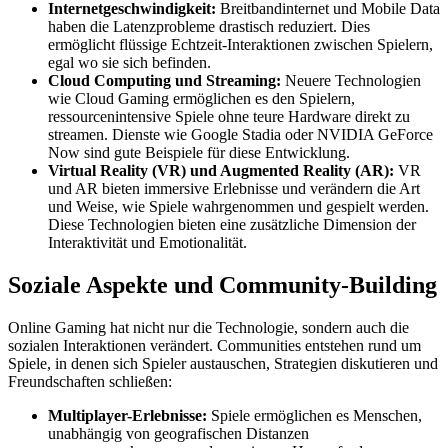
Internetgeschwindigkeit:
Breitbandinternet und Mobile Data
haben die Latenzprobleme drastisch reduziert. Dies
ermöglicht flüssige Echtzeit-Interaktionen zwischen Spielern,
egal wo sie sich befinden.
Cloud Computing und Streaming:
Neuere Technologien
wie Cloud Gaming ermöglichen es den Spielern,
ressourcenintensive Spiele ohne teure Hardware direkt zu
streamen. Dienste wie Google Stadia oder NVIDIA GeForce
Now sind gute Beispiele für diese Entwicklung.
Virtual Reality (VR) und Augmented Reality (AR):
VR
und AR bieten immersive Erlebnisse und verändern die Art
und Weise, wie Spiele wahrgenommen und gespielt werden.
Diese Technologien bieten eine zusätzliche Dimension der
Interaktivität und Emotionalität.
Soziale Aspekte und Community-Building
Online Gaming hat nicht nur die Technologie, sondern auch die
sozialen Interaktionen verändert. Communities entstehen rund um
Spiele, in denen sich Spieler austauschen, Strategien diskutieren und
Freundschaften schließen:
Multiplayer-Erlebnisse:
Spiele ermöglichen es Menschen,
unabhängig von geografischen Distanzen