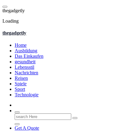
Skip
to
t
h
e
g
a
d
g
e
t
l
y
content
Loading
thegadgetly
Home
Ausbildung
Das Einkaufen
gesundheit
Lebensstil
Nachrichten
Reisen
Spiele
Sport
Technologie
Search
for:
Get A Quote