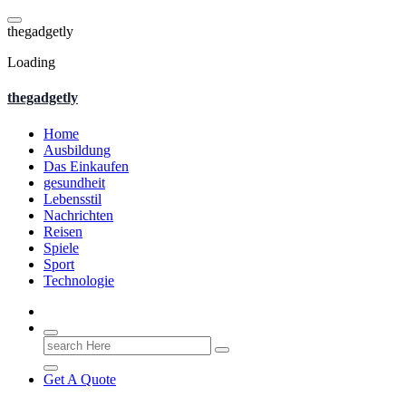
Skip
to
t
h
e
g
a
d
g
e
t
l
y
content
Loading
thegadgetly
Home
Ausbildung
Das Einkaufen
gesundheit
Lebensstil
Nachrichten
Reisen
Spiele
Sport
Technologie
Search
for:
Get A Quote