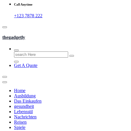
Call Anytime
+123 7878 222
thegadgetly
Search
for:
Get A Quote
Home
Ausbildung
Das Einkaufen
gesundheit
Lebensstil
Nachrichten
Reisen
Spiele