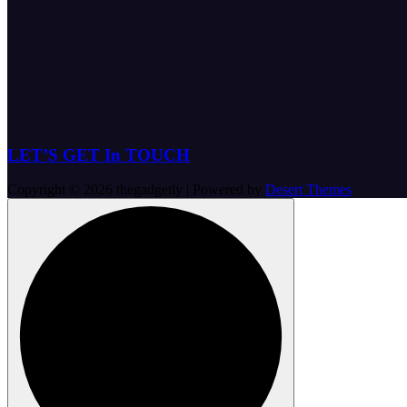
LET’S GET In TOUCH
Copyright © 2026 thegadgetly | Powered by
Desert Themes