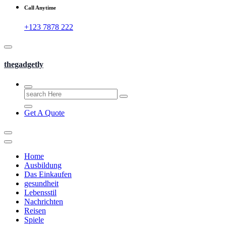
Call Anytime
+123 7878 222
thegadgetly
Search
for:
Get A Quote
Home
Ausbildung
Das Einkaufen
gesundheit
Lebensstil
Nachrichten
Reisen
Spiele