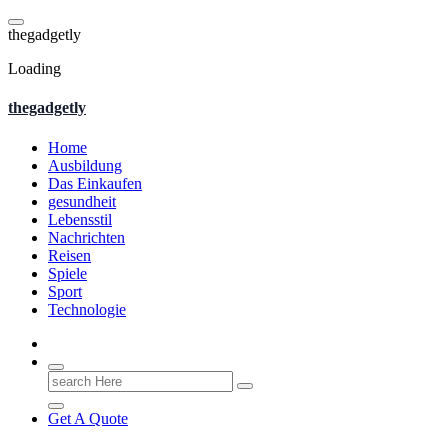
Skip
to
t
h
e
g
a
d
g
e
t
l
y
content
Loading
thegadgetly
Home
Ausbildung
Das Einkaufen
gesundheit
Lebensstil
Nachrichten
Reisen
Spiele
Sport
Technologie
Search
for:
Get A Quote